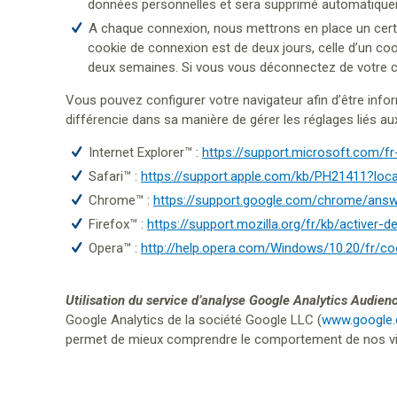
données personnelles et sera supprimé automatiquem
A chaque connexion, nous mettrons en place un certa
cookie de connexion est de deux jours, celle d’un co
deux semaines. Si vous vous déconnectez de votre c
Vous pouvez configurer votre navigateur afin d’être infor
différencie dans sa manière de gérer les réglages liés au
Internet Explorer™ :
https://support.microsoft.com/f
Safari™ :
https://support.apple.com/kb/PH21411?loc
Chrome™ :
https://support.google.com/chrome/ans
Firefox™ :
https://support.mozilla.org/fr/kb/activer-
Opera™ :
http://help.opera.com/Windows/10.20/fr/co
Utilisation du service d’analyse
Google Analytics Audien
Google Analytics de la société Google LLC (
www.google
permet de mieux comprendre le comportement de nos vis