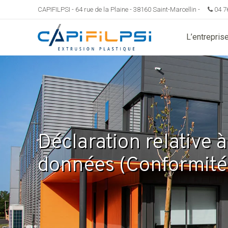
CAPIFILPSI - 64 rue de la Plaine - 38160 Saint-Marcellin -
04 7
L’entrepris
Déclaration relative à
données (Conformit