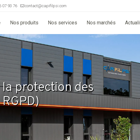
6 07 93 76
contact@capifilpsi.com
e
Nos produits
Nos services
Nos marchés
Actual
 la protection des
é RGPD)