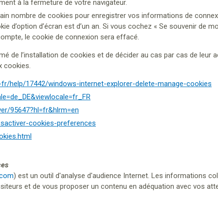
ent à la fermeture de votre navigateur.
in nombre de cookies pour enregistrer vos informations de connexio
okie d’option d’écran est d’un an. Si vous cochez « Se souvenir de m
ompte, le cookie de connexion sera effacé.
mé de l’installation de cookies et de décider au cas par cas de leur 
x cookies.
r-fr/help/17442/windows-internet-explorer-delete-manage-cookies
ale=de_DE&viewlocale=fr_FR
wer/95647?hl=fr&hlrm=en
desactiver-cookies-preferences
okies.html
ces
.com
) est un outil d'analyse d'audience Internet. Les informations 
iteurs et de vous proposer un contenu en adéquation avec vos att