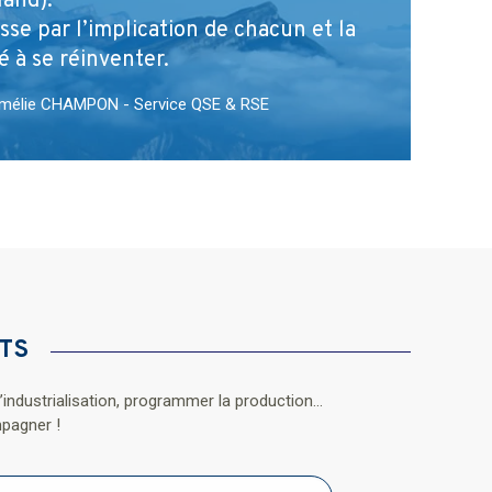
and).
sse par l’implication de chacun et la
é à se réinventer.
mélie CHAMPON - Service QSE & RSE
TS
industrialisation, programmer la production...
pagner !