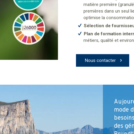
matière première (granulé
premières dans un seul lie
optimise la consommatio
Sélection de fournisse
Plan de formation inter
métiers, qualité et envir
Nous contacter
Aujourd
mode d
besoin
des gén