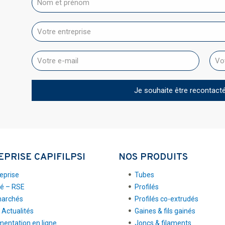
EPRISE CAPIFILPSI
NOS PRODUITS
reprise
Tubes
té – RSE
Profilés
marchés
Profilés co-extrudés
 Actualités
Gaines & fils gainés
entation en ligne
Joncs & filaments