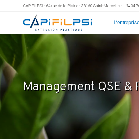
CAPIFILPSI - 64 rue de la Plaine - 38160 Saint-Marcellin -
04 7
L’entrepris
Management QSE & 