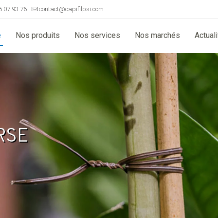
6 07 93 76
contact@capifilpsi.com
e
Nos produits
Nos services
Nos marchés
Actual
RSE